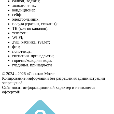
балкон, лоджия;
холодильник;
кондиционер;
сейф;
электрочайник;
посуда (графин, стаканы);
ТВ (кол-во каналов);
телефон;
WI-FI;
душ. кабинка, туалет;
фен;
полотенца;
гигиенич. принадл-сти;
горячая/холодная вода;
гладильн. принадл-сти
© 2024 - 2026 «Соната» Мотель
Копирование информации без разрешения администрации -
запрещено!
Cайт носит информационный характер и не является
оффертой!